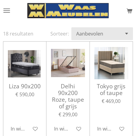
Ga
direct
naar
de
18 resultaten
Sorteer:
hoofdinhoud
Liza 90x200
Delhi
Tokyo grijs
90x200
of taupe
€ 590,00
Roze, taupe
€ 469,00
of grijs
€ 299,00
In winkelwagen
In winkelwagen
In winkelwagen