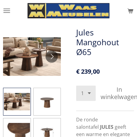
Ga
direct
naar
de
Jules
hoofdinhoud
Mangohout
Ø65
€ 239,00
In
winkelwage
De ronde
salontafel
JULES
geeft
een warme en elegante