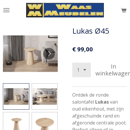
Ga
direct
naar
de
Lukas Ø45
hoofdinhoud
€ 99,00
In
winkelwage
Ontdek de ronde
salontafel
Lukas
van
oud eikenhout, met zijn
afgeschuinde rand en
afgeronde centrale poot.
Perfect alleen of in