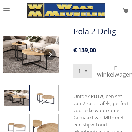
Ga
direct
naar
de
Pola 2-Delig
hoofdinhoud
€ 139,00
In
winkelwage
Ontdek
POLA
, een set
van 2 salontafels, perfect
voor elke woonkamer.
Gemaakt van MDF met
een stijlvol oud
eikenhouten decor en