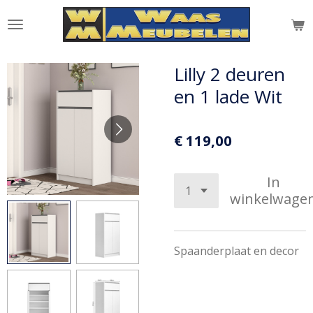
Ga
direct
naar
de
Lilly 2 deuren
hoofdinhoud
en 1 lade Wit
€ 119,00
In
winkelwage
Spaanderplaat en decor