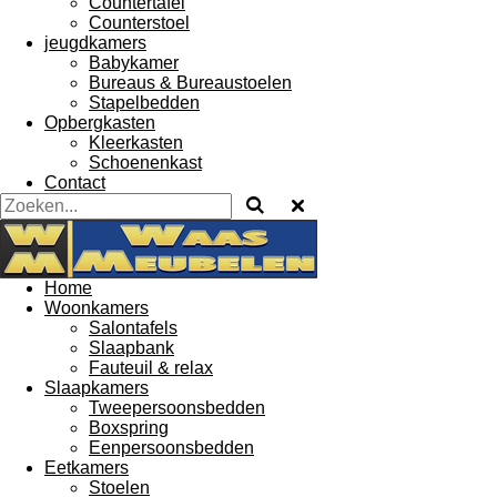
Countertafel
Counterstoel
jeugdkamers
Babykamer
Bureaus & Bureaustoelen
Stapelbedden
Opbergkasten
Kleerkasten
Schoenenkast
Contact
Home
Woonkamers
Salontafels
Slaapbank
Fauteuil & relax
Slaapkamers
Tweepersoonsbedden
Boxspring
Eenpersoonsbedden
Eetkamers
Stoelen