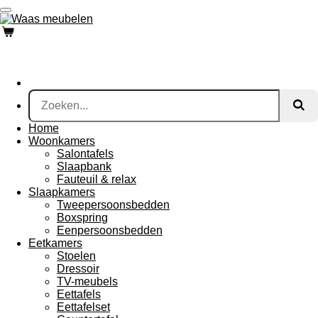
Ga
direct
naar
de
hoofdinhoud
Home
Woonkamers
Salontafels
Slaapbank
Fauteuil & relax
Slaapkamers
Tweepersoonsbedden
Boxspring
Eenpersoonsbedden
Eetkamers
Stoelen
Dressoir
TV-meubels
Eettafels
Eettafelset