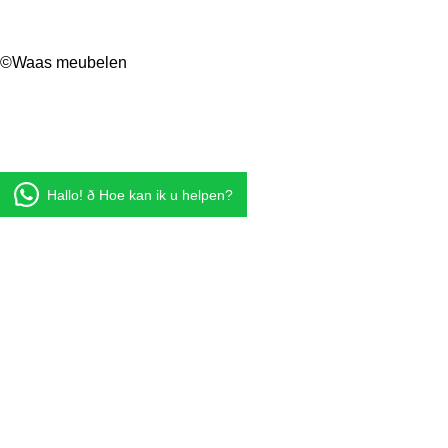
©Waas meubelen
Hallo! ð Hoe kan ik u helpen?