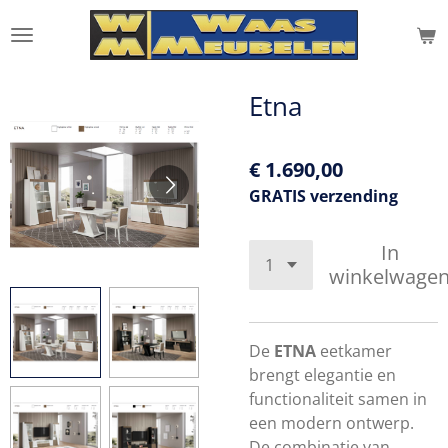
Ga
direct
naar
de
Etna
hoofdinhoud
€ 1.690,00
GRATIS verzending
In
winkelwage
De
ETNA
eetkamer
brengt elegantie en
functionaliteit samen in
een modern ontwerp.
De combinatie van