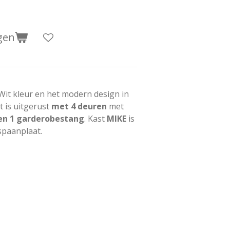
gen
 Wit kleur en het modern design in
t is uitgerust
met 4 deuren
met
en 1 garderobestang
. Kast
MIKE
is
spaanplaat.