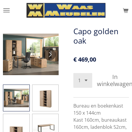
Ga
direct
naar
de
Capo golden
hoofdinhoud
oak
€ 469,00
In
winkelwage
Bureau en boekenkast
150 x 144cm
Kast 160cm, bureaukast
160cm, ladenblok 52cm,