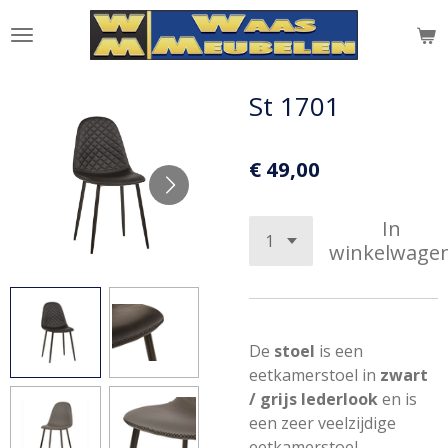
Ga
direct
naar
de
St 1701
hoofdinhoud
€ 49,00
In
winkelwage
De
stoel
is een
eetkamerstoel in
zwart
/ grijs lederlook
en is
een zeer veelzijdige
eetkamerstoel.