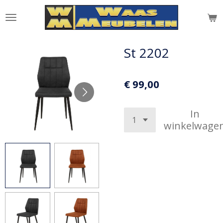
Ga
direct
naar
de
St 2202
hoofdinhoud
€ 99,00
In
winkelwage