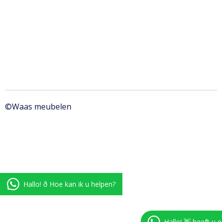
©Waas meubelen
Hallo! ð Hoe kan ik u helpen?
Hallo! 👋 heeft u 