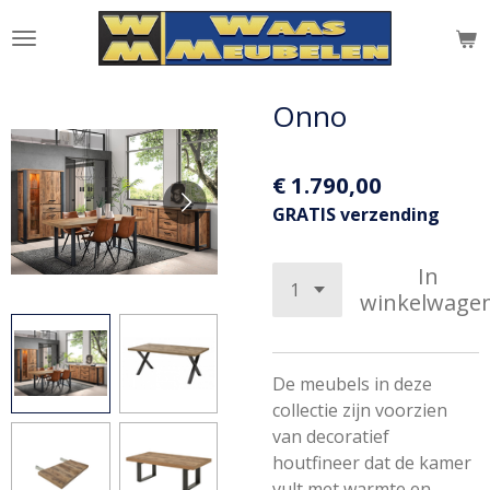
Ga
direct
naar
de
Onno
hoofdinhoud
€ 1.790,00
GRATIS verzending
In
winkelwage
De meubels in deze
collectie zijn voorzien
van decoratief
houtfineer dat de kamer
vult met warmte en