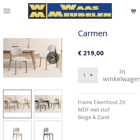
Ga
direct
naar
de
Carmen
hoofdinhoud
€ 219,00
In
winkelwage
Frame Eikenhout Zit
MDF met stof
Beige & Zand