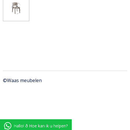
©Waas meubelen
Hallo! ð Hoe kan ik u helpen?