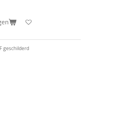
gen
F geschilderd