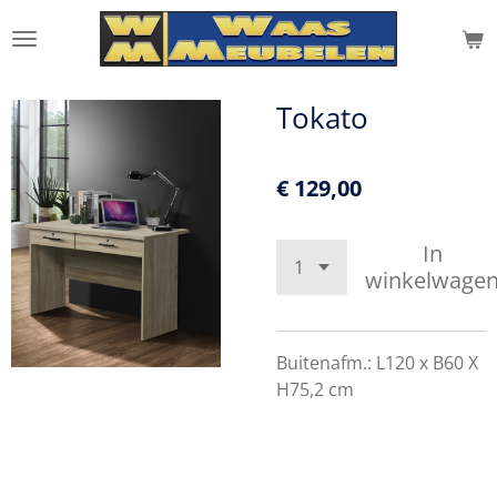
Ga
direct
naar
de
Tokato
hoofdinhoud
€ 129,00
In
winkelwage
Buitenafm.: L120 x B60 X
H75,2 cm