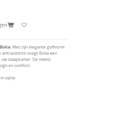
gen
Bolia.
Met zijn elegante golfvorm
 antraciettint voegt Bolia een
an uw slaapkamer. De meest
ign en comfort.
n optie.