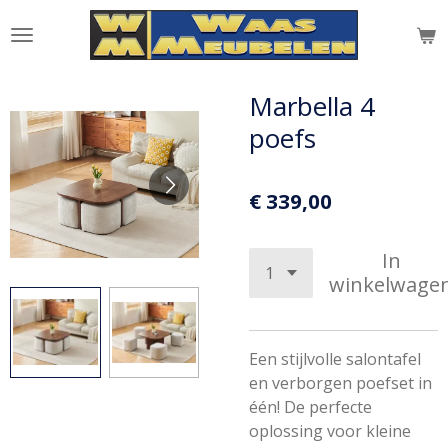
Ga
direct
naar
de
Marbella 4
hoofdinhoud
poefs
€ 339,00
In
winkelwage
Een stijlvolle salontafel
en verborgen poefset in
één! De perfecte
oplossing voor kleine