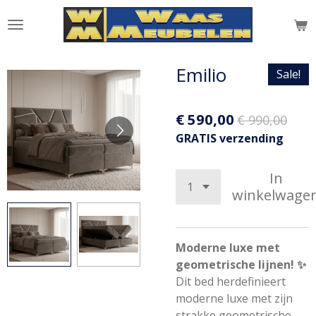
Ga
direct
naar
de
Emilio
Sale!
hoofdinhoud
€ 590,00
€ 990,00
GRATIS verzending
In
winkelwage
Moderne luxe met
geometrische lijnen! ✨
Dit bed herdefinieert
moderne luxe met zijn
strakke geometrische